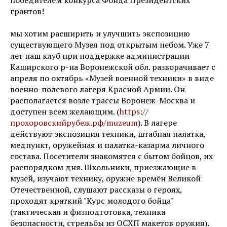
победителем конкурса Фонда Президентских
грантов!
мы хотим расширить и улучшить экспозицию
существующего Музея под открытым небом. Уже 7
лет наш клуб при поддержке администрации
Каширского р-на Воронежской обл. разворачивает с
апреля по октябрь «Музей военной техники» в виде
военно-полевого лагеря Красной Армии. Он
располагается возле трассы Воронеж-Москва и
доступен всем желающим. (
https://
прохоровскийрубеж.рф/muzeum
). В лагере
действуют экспозиция техники, штабная палатка,
медпункт, оружейная и палатка-казарма личного
состава. Посетители знакомятся с бытом бойцов, их
распорядком дня. Школьники, приезжающие в
музей, изучают технику, оружие времён Великой
Отечественной, слушают рассказы о героях,
проходят краткий "Курс молодого бойца"
(тактическая и физподготовка, техника
безопасности, стрельбы из ОСХП макетов оружия).