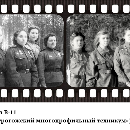
а В-11
строгожский многопрофильный техникум»