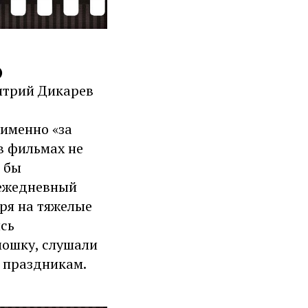
)
митрий Дикарев
 именно «за
 в фильмах не
а бы
 ежедневный
тря на тяжелые
ись
мошку, слушали
о праздникам.