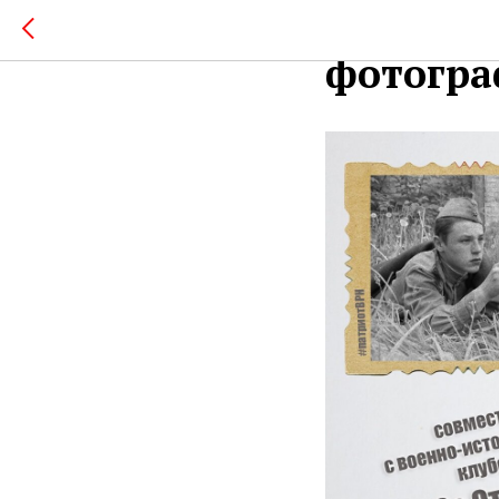
Итоги к
фотогр