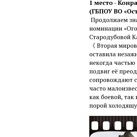
1 место - Кон
(ГБПОУ ВО «О
︎ Продолжаем зн
номинации «Огон
Стародубовой К
《 Вторая миров
оставила незаж
некогда частью 
подвиг её преод
сопровождают сл
часто малоизвес
как боевой, так
порой холодящу