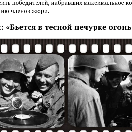
сить победителей, набравших максимальное к
нию членов жюри.
 «Бьется в тесной печурке огонь