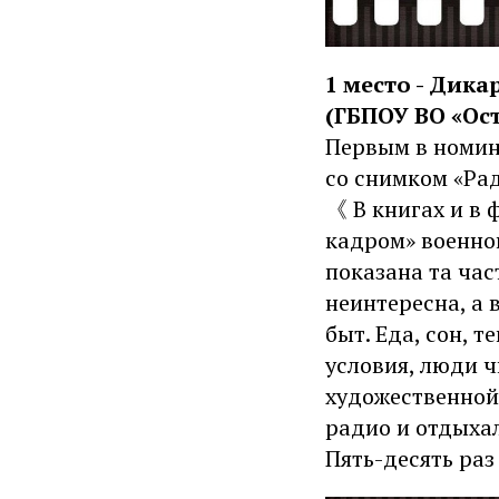
1 место - Дика
(ГБПОУ ВО «О
Первым в номин
со снимком «Ра
《 В книгах и в 
кадром» военной
показана та час
неинтересна, а 
быт. Еда, сон, 
условия, люди ч
художественной
радио и отдыхал
Пять-десять раз