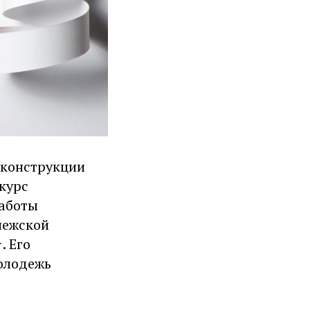
еконструкции
курс
работы
нежской
. Его
молодежь