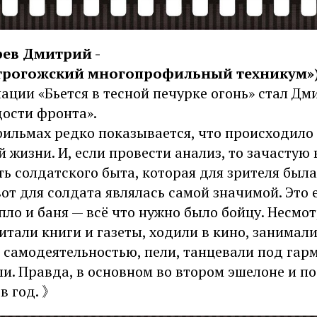
рев Дмитрий -
строгожский многопрофильный техникум»
ации «Бьется в тесной печурке огонь» стал Д
дости фронта».
фильмах редко показывается, что происходило
 жизни. И, если провести анализ, то зачастую
ть солдатского быта, которая для зрителя был
вот для солдата являлась самой значимой. Это
тепло и баня — всё что нужно было бойцу. Несмо
итали книги и газеты, ходили в кино, занимал
 самодеятельностью, пели, танцевали под гар
и. Правда, в основном во втором эшелоне и п
 в год. 》