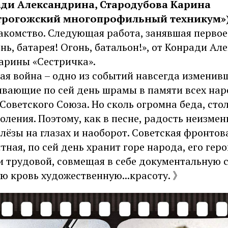
ради Александрина, Стародубова Карина
строгожский многопрофильный техникум»
акомство. Следующая работа, занявшая первое
ь, батарея! Огонь, батальон!», от Конради А
арины «Сестричка».
ая война – одно из событий навсегда изменив
ивающие по сей день шрамы в памяти всех нар
Советского Союза. Но сколь огромна беда, стол
оления. Поэтому, как в песне, радость неизмен
ёзы на глазах и наоборот. Советская фронтов
тная, по сей день хранит горе народа, его гер
 и трудовой, совмещая в себе документальную 
ю кровь художественную...красоту. 》