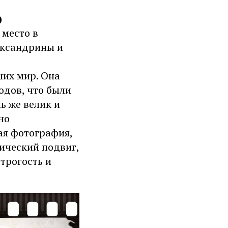
)
 место в
лександрины и
ших мир. Она
одов, что были
ь же велик и
но
ая фотография,
оический подвиг,
строгость и