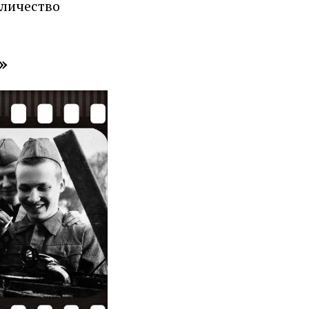
оличество
»