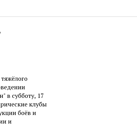
"
 тяжёлого
оведении
 в субботу, 17
орические клубы
укции боёв и
ии и