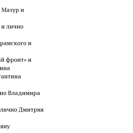
 Мазур и
 и лично
Крамского и
ий фронт» и
лина
тантина
ично Владимира
 лично Дмитрия
ьяну