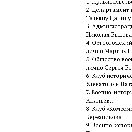
1. Правительст
2. Департамент
Татьяну Цапину
3. Администрац
Николая Быкова
4. Острогожски
лично Марину 
5. Общество во
лично Сергея Б
6. Клуб историч
Улеватого и На
7. Военно-истор
Ананьева
8. Клуб «Комсо
Березникова
9. Военно-истор