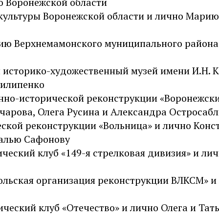
во Воронежской области
 культуры Воронежской области и лично Марию
ию Верхнемамонского муниципального района
й историко-художественный музей имени И.Н. 
Пилипенко
енно-исторической реконструкции «Воронежск
очарова, Олега Русина и Александра Остросаб
еской реконструкции «Вольница» и лично Конс
талью Сафонову
ический клуб «149-я стрелковая дивизия» и л
мольская организация реконструкции ВЛКСМ» и
ический клуб «Отечество» и лично Олега и Тат