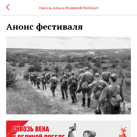
Сквозь века к Великой Победе!
Анонс фестиваля